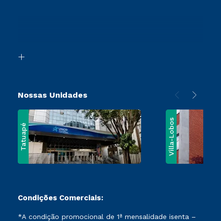
Cursos Profissionalizantes
Sou Ex-Aluno
Transferência
Canais de Atendimento
Segunda Graduação
Acessibilidade
Vestibular Mérito
Biblioteca
Vestibular Solidário
Nossas Unidades
Villa-Lobos
Tatuapé
Condições Comerciais:
*A condição promocional de 1ª mensalidade isenta –