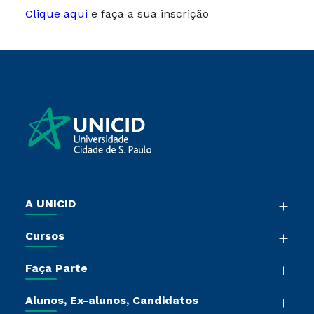
Clique aqui
e faça a sua inscrição
A UNICID
Nossa História
Cursos
Sala de Imprensa
Graduação
Trabalhe Conosco
Faça Parte
Pós-Graduação
Sou Colaborador
Vestibular Múltipla Escolha
Cursos de Medicina
Tour Presencial
Alunos, Ex-alunos, Candidatos
Vestibular Redação
Cursos Livres