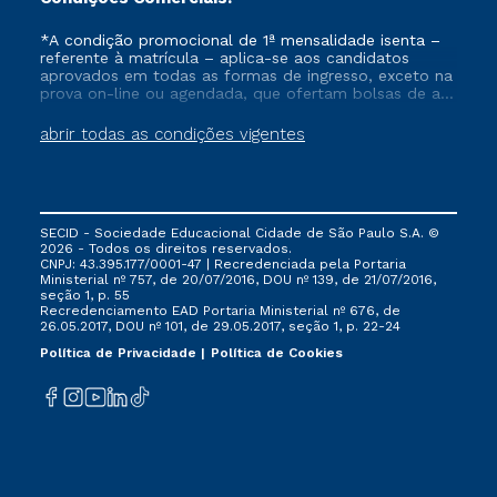
*A condição promocional de 1ª mensalidade isenta –
referente à matrícula – aplica-se aos candidatos
aprovados em todas as formas de ingresso, exceto na
prova on-line ou agendada, que ofertam bolsas de até
50% de desconto, ambos ingressantes no semestre
vigente, que ainda não tenham efetivado e/ou não
abrir todas as condições vigentes
tenham cancelado ou trancado sua matrícula em uma
das Instituições da Cruzeiro do Sul Educacional, no
período de um ano. Tais condições não se aplicam
aos cursos de Medicina, e também para matriculados
via FIES, Prouni e outros programas governamentais, e
SECID - Sociedade Educacional Cidade de São Paulo S.A. ©
não se acumula com nenhuma outra campanha
2026 - Todos os direitos reservados.
ofertada pela Instituição.
CNPJ: 43.395.177/0001-47 | Recredenciada pela Portaria
Ministerial nº 757, de 20/07/2016, DOU nº 139, de 21/07/2016,
seção 1, p. 55
Recredenciamento EAD Portaria Ministerial nº 676, de
26.05.2017, DOU nº 101, de 29.05.2017, seção 1, p. 22-24
Política de Privacidade
Política de Cookies