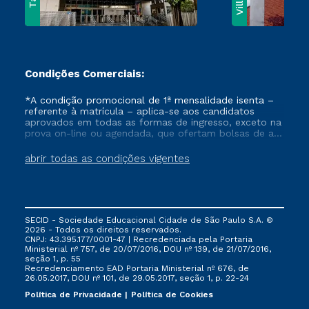
Condições Comerciais:
*A condição promocional de 1ª mensalidade isenta –
referente à matrícula – aplica-se aos candidatos
aprovados em todas as formas de ingresso, exceto na
prova on-line ou agendada, que ofertam bolsas de até
50% de desconto, ambos ingressantes no semestre
vigente, que ainda não tenham efetivado e/ou não
abrir todas as condições vigentes
tenham cancelado ou trancado sua matrícula em uma
das Instituições da Cruzeiro do Sul Educacional, no
período de um ano. Tais condições não se aplicam
aos cursos de Medicina, e também para matriculados
via FIES, Prouni e outros programas governamentais, e
SECID - Sociedade Educacional Cidade de São Paulo S.A. ©
não se acumula com nenhuma outra campanha
2026 - Todos os direitos reservados.
ofertada pela Instituição.
CNPJ: 43.395.177/0001-47 | Recredenciada pela Portaria
Ministerial nº 757, de 20/07/2016, DOU nº 139, de 21/07/2016,
seção 1, p. 55
Recredenciamento EAD Portaria Ministerial nº 676, de
26.05.2017, DOU nº 101, de 29.05.2017, seção 1, p. 22-24
Política de Privacidade
Política de Cookies