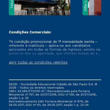
Villa-Lobos
Tatuapé
Condições Comerciais:
*A condição promocional de 1ª mensalidade isenta –
referente à matrícula – aplica-se aos candidatos
aprovados em todas as formas de ingresso, exceto na
prova on-line ou agendada, que ofertam bolsas de até
50% de desconto, ambos ingressantes no semestre
vigente, que ainda não tenham efetivado e/ou não
abrir todas as condições vigentes
tenham cancelado ou trancado sua matrícula em uma
das Instituições da Cruzeiro do Sul Educacional, no
período de um ano. Tais condições não se aplicam
aos cursos de Medicina, e também para matriculados
via FIES, Prouni e outros programas governamentais, e
SECID - Sociedade Educacional Cidade de São Paulo S.A. ©
não se acumula com nenhuma outra campanha
2026 - Todos os direitos reservados.
ofertada pela Instituição.
CNPJ: 43.395.177/0001-47 | Recredenciada pela Portaria
Ministerial nº 757, de 20/07/2016, DOU nº 139, de 21/07/2016,
seção 1, p. 55
Recredenciamento EAD Portaria Ministerial nº 676, de
26.05.2017, DOU nº 101, de 29.05.2017, seção 1, p. 22-24