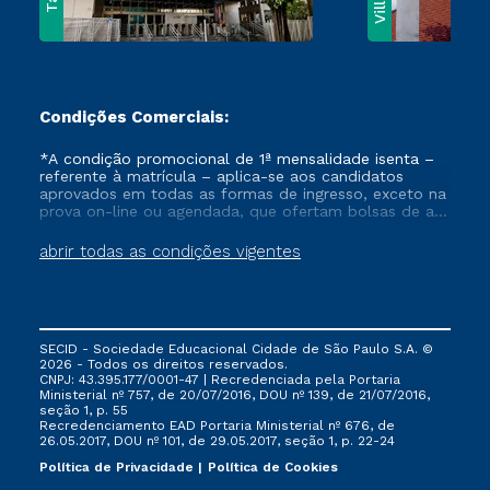
Condições Comerciais:
*A condição promocional de 1ª mensalidade isenta –
referente à matrícula – aplica-se aos candidatos
aprovados em todas as formas de ingresso, exceto na
prova on-line ou agendada, que ofertam bolsas de até
50% de desconto, ambos ingressantes no semestre
vigente, que ainda não tenham efetivado e/ou não
abrir todas as condições vigentes
tenham cancelado ou trancado sua matrícula em uma
das Instituições da Cruzeiro do Sul Educacional, no
período de um ano. Tais condições não se aplicam
aos cursos de Medicina, e também para matriculados
via FIES, Prouni e outros programas governamentais, e
SECID - Sociedade Educacional Cidade de São Paulo S.A. ©
não se acumula com nenhuma outra campanha
2026 - Todos os direitos reservados.
ofertada pela Instituição.
CNPJ: 43.395.177/0001-47 | Recredenciada pela Portaria
Ministerial nº 757, de 20/07/2016, DOU nº 139, de 21/07/2016,
seção 1, p. 55
Recredenciamento EAD Portaria Ministerial nº 676, de
26.05.2017, DOU nº 101, de 29.05.2017, seção 1, p. 22-24
Política de Privacidade
Política de Cookies