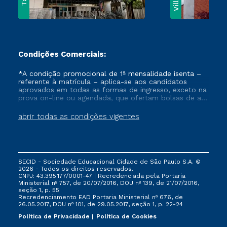
Condições Comerciais:
*A condição promocional de 1ª mensalidade isenta –
referente à matrícula – aplica-se aos candidatos
aprovados em todas as formas de ingresso, exceto na
prova on-line ou agendada, que ofertam bolsas de até
50% de desconto, ambos ingressantes no semestre
vigente, que ainda não tenham efetivado e/ou não
abrir todas as condições vigentes
tenham cancelado ou trancado sua matrícula em uma
das Instituições da Cruzeiro do Sul Educacional, no
período de um ano. Tais condições não se aplicam
aos cursos de Medicina, e também para matriculados
via FIES, Prouni e outros programas governamentais, e
SECID - Sociedade Educacional Cidade de São Paulo S.A. ©
não se acumula com nenhuma outra campanha
2026 - Todos os direitos reservados.
ofertada pela Instituição.
CNPJ: 43.395.177/0001-47 | Recredenciada pela Portaria
Ministerial nº 757, de 20/07/2016, DOU nº 139, de 21/07/2016,
seção 1, p. 55
Recredenciamento EAD Portaria Ministerial nº 676, de
26.05.2017, DOU nº 101, de 29.05.2017, seção 1, p. 22-24
Política de Privacidade
Política de Cookies