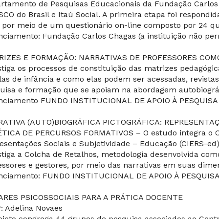
rtamento de Pesquisas Educacionais da Fundação Carlos
CO do Brasil e Itaú Social. A primeira etapa foi respondid
, por meio de um questionário on-line composto por 24 qu
nciamento: Fundação Carlos Chagas (a instituição não per
RIZES E FORMAÇÃO: NARRATIVAS DE PROFESSORES COM
stiga os processos de constituição das matrizes pedagóg
las de infância e como elas podem ser acessadas, revistas
uisa e formação que se apoiam na abordagem autobiográf
nciamento FUNDO INSTITUCIONAL DE APOIO À PESQUISA 
ATIVA (AUTO)BIOGRÁFICA PICTOGRÁFICA: REPRESENTAÇ
TICA DE PERCURSOS FORMATIVOS – O estudo integra o Ce
esentações Sociais e Subjetividade – Educação (CIERS-ed
stiga a Colcha de Retalhos, metodologia desenvolvida com
essores e gestores, por meio das narrativas em suas dimens
nciamento: FUNDO INSTITUCIONAL DE APOIO À PESQUISA 
ARES PSICOSSOCIAIS PARA A PRÁTICA DOCENTE
ª: Adelina Novaes
ojeto congrega 44 grupos de pesquisa associados ao Cent