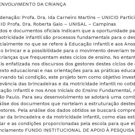
ENVOLVIMENTO DA CRIANÇA
denação: Profa. Dra. Ida Carneiro Martins – UNICID Partic
ID Profa. Dra. Roberta Gaio – UNISAL – Campinas
dos e documentos oficiais indicam que a oportunidade para
otricidade infantil são processos fundamentais para o de
cialmente no que se refere à Educação Infantil e aos Anos
, o brincar e a possibilidade para o movimento deveriam te
crianças que frequentam estes ciclos de ensino. No entant
is enfatizada nos discursos dos gestores destes ciclos de
exto educacional e nas orientações para as práticas educat
rvando tal condição, este projeto tem como objetivo inves
levância das brincadeiras e da motricidade infantil no coti
ação Infantil e nos Anos Iniciais do Ensino Fundamental, 
ão Paulo. Para seu desenvolvimento se adotará uma comb
álise dos documentos que norteiam a estruturação destes 
estores. Pela análise dos dados obtidos se buscará com
gar da brincadeira e da motricidade infantil, como elas est
lar e as condições proporcionadas pela escola para que e
nciamento FUNDO INSTITUCIONAL DE APOIO À PESQUISA 