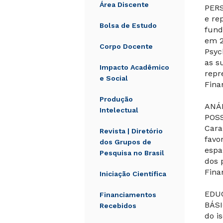
Área Discente
PERS
e re
Bolsa de Estudo
fund
em 2
Corpo Docente
Psyc
as s
Impacto Acadêmico
repr
e Social
Fina
Produção
ANÁ
Intelectual
POSS
Cara
Revista | Diretório
favo
dos Grupos de
espa
Pesquisa no Brasil
dos 
Fina
Iniciação Científica
EDU
Financiamentos
BÁSI
Recebidos
do i