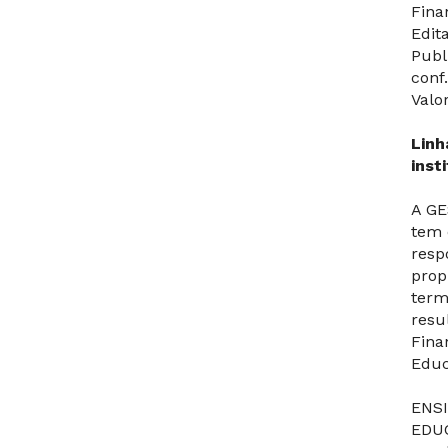
Fina
Edit
Publ
conf
Valo
Linh
inst
A GE
tem 
resp
prop
term
resu
Fina
Educ
ENS
EDUC