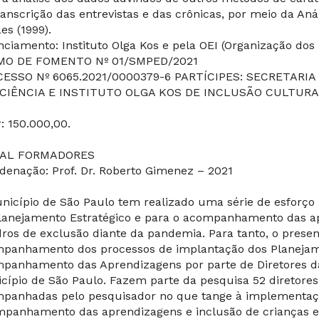
ranscrição das entrevistas e das crônicas, por meio da An
es (1999).
nciamento: Instituto Olga Kos e pela OEI (Organização dos
MO DE FOMENTO Nº 01/SMPED/2021
ESSO Nº 6065.2021/0000379-6 PARTÍCIPES: SECRETARI
CIÊNCIA E INSTITUTO OLGA KOS DE INCLUSÃO CULTURAL 
r: 150.000,00.
TAL FORMADORES
denação: Prof. Dr. Roberto Gimenez – 2021
nicípio de São Paulo tem realizado uma série de esforço
lanejamento Estratégico e para o acompanhamento das a
ros de exclusão diante da pandemia. Para tanto, o presen
panhamento dos processos de implantação dos Planejame
panhamento das Aprendizagens por parte de Diretores da
cípio de São Paulo. Fazem parte da pesquisa 52 diretores
panhadas pelo pesquisador no que tange à implementaçã
panhamento das aprendizagens e inclusão de crianças e 