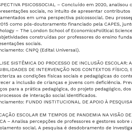
PECTIVA PSICOSSOCIAL – Concluído em 2020, analisou con
presentações sociais, no intuito de apresentar contributo
amentados em uma perspectiva psicossocial. Deu prosse
015 como pós-doutoramento financiado pela CAPES, junto
hology – The London School of EconomicsPolitical Science
ubjetividades construídas por professores do ensino funda
esentações sociais.
nciamento: CNPQ (Edital Universal).
LISE SISTÊMICA DO PROCESSO DE INCLUSÃO ESCOLAR: A
IBILIDADES DE INTERVENÇÃO NOS CONTEXTOS FÍSICO, 
cteriza as condições físicas sociais e pedagógicas do cont
recer a inclusão de crianças e jovens com deficiência. Prev
ços para a prática pedagógica, do projeto pedagógico, dos
processos de interação social identificados.
nciamento: FUNDO INSTITUCIONAL DE APOIO À PESQUISA 
CAÇÃO ESCOLAR EM TEMPOS DE PANDEMIA NA VISÃO D
CA – Analisa percepções de professores e gestores sobre 
solamento social. A pesquisa é desdobramento de investig