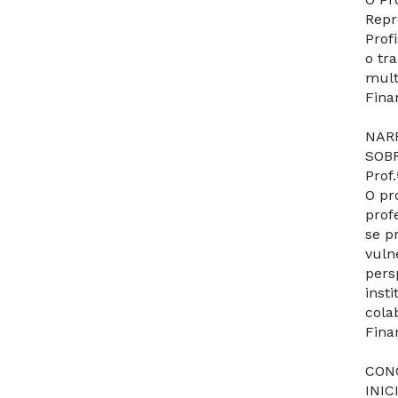
Repr
Prof
o tr
mult
Fina
NAR
SOB
Prof
O pr
prof
se p
vuln
pers
inst
cola
Fina
CON
INIC