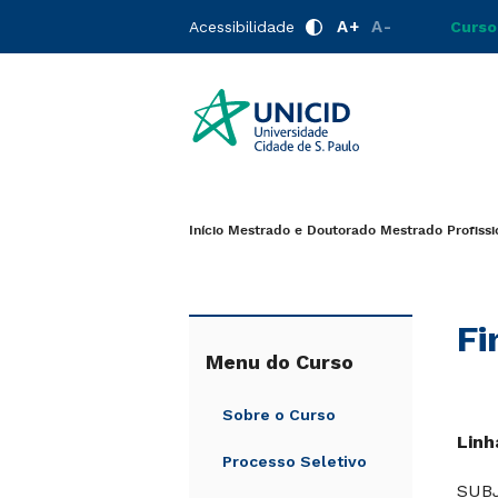
A+
A-
Acessibilidade
Curso
Início
Mestrado e Doutorado
Mestrado Profiss
Fi
Menu do Curso
Sobre o Curso
Linh
Processo Seletivo
SUB