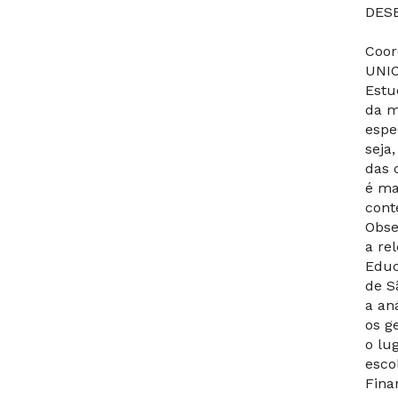
DES
Coor
UNIC
Estu
da m
espe
seja
das 
é ma
cont
Obse
a re
Educ
de S
a an
os g
o lu
esco
Fina