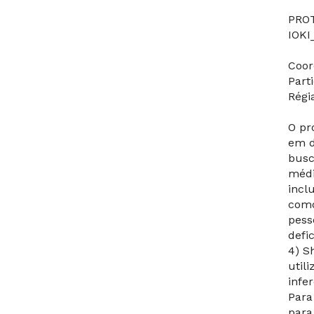
PRO
IOKI
Coor
Parti
Régi
O pr
em d
busc
médi
incl
como
pess
defi
4) S
util
infe
Para
para