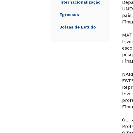
Depa
Internacionalização
UNES
Egressos
país
Fina
Bolsas de Estudo
MAT
Inve
esco
pesq
Fina
NARR
ESTÉ
Repr
Inve
prof
Fina
OLH
Prof
O Pr