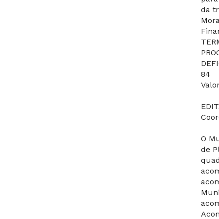
da t
Mora
Fina
TER
PROC
DEFI
84
Valo
EDI
Coor
O Mu
de P
quad
acom
acom
Muni
acom
Acom