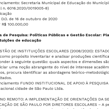
nciamento: Secretaria Municipal de Educação do Municípi
al n. 6016.2020/0019005-8)
icação
. D.O. de 16 de outubro de 2020
r R$ 100.000,00
a de Pesquisa: Políticas Públicas e Gestão Escolar: P
ituições de educação
STÃO DE INSTITUIÇÕES ESCOLARES (2008/2020): ESTAD
como propósito inventariar e analisar produções científi
onder à seguinte questão: quais aspectos e dimensões são 
iciar uma noção abrangente do nível de interesse acadê
os, procura identificar as abordagens teórico-metodológi
ltados.
nciamento FUNDO INSTITUCIONAL DE APOIO À PESQUISA (
acional cidade de São Paulo Ltda.
INO REMOTO: A IMPLEMENTAÇÃO DE ORIENTAÇÕES DA SE
AÇÃO DE SÃO PAULO POR DIRETORES ESCOLARES – A pesq