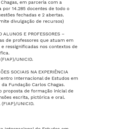
 Chagas, em parceria com a
a por 14.285 docentes de todo o
estões fechadas e 2 abertas.
mite divulgação de recursos)
O ALUNOS E PROFESSORES –
icas de professores que atuam em
 e ressignificadas nos contextos de
ica.
(FIAP)/UNICID.
ÕES SOCIAIS NA EXPERIÊNCIA
ntro Internacional de Estudos em
) da Fundação Carlos Chagas.
o proposta de formação inicial de
ões escrita, pictórica e oral.
(FIAP)/UNICID.
ro Internacional de Estudos em