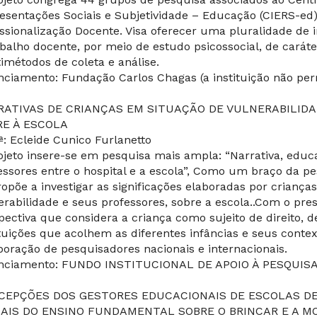
esentações Sociais e Subjetividade – Educação (CIERS-ed
issionalização Docente. Visa oferecer uma pluralidade de
abalho docente, por meio de estudo psicossocial, de carát
imétodos de coleta e análise.
nciamento: Fundação Carlos Chagas (a instituição não per
RATIVAS DE CRIANÇAS EM SITUAÇÃO DE VULNERABILIDA
RE À ESCOLA
.ª: Ecleide Cunico Furlanetto
ojeto insere-se em pesquisa mais ampla: “Narrativa, educa
essores entre o hospital e a escola”, Como um braço da pes
ropõe a investigar as significações elaboradas por crianç
erabilidade e seus professores, sobre a escola..Com o pres
pectiva que considera a criança como sujeito de direito, 
ituições que acolhem as diferentes infâncias e seus conte
boração de pesquisadores nacionais e internacionais.
nciamento: FUNDO INSTITUCIONAL DE APOIO À PESQUISA 
CEPÇÕES DOS GESTORES EDUCACIONAIS DE ESCOLAS DE
IAIS DO ENSINO FUNDAMENTAL SOBRE O BRINCAR E A M