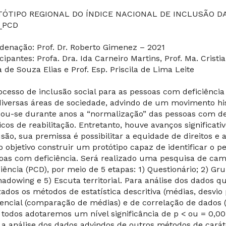
TÓTIPO REGIONAL DO ÍNDICE NACIONAL DE INCLUSÃO D
_PCD
denação: Prof. Dr. Roberto Gimenez – 2021
cipantes: Profa. Dra. Ida Carneiro Martins, Prof. Ma. Cristi
a de Souza Elias e Prof. Esp. Priscila de Lima Leite
ocesso de inclusão social para as pessoas com deficiência 
iversas áreas de sociedade, advindo de um movimento hist
ou-se durante anos a “normalização” das pessoas com d
cos de reabilitação. Entretanto, houve avanços significat
usão, sua premissa é possibilitar a equidade de direitos e 
 objetivo construir um protótipo capaz de identificar o pe
oas com deficiência. Será realizado uma pesquisa de ca
ciência (PCD), por meio de 5 etapas: 1) Questionário; 2) Gru
hadowing e 5) Escuta territorial. Para análise dos dados qu
izados os métodos de estatística descritiva (médias, desvio
rencial (comparação de médias) e de correlação de dados (o
 todos adotaremos um nível significância de p < ou = 0,
 a análise dos dados advindos de outros métodos de caráter