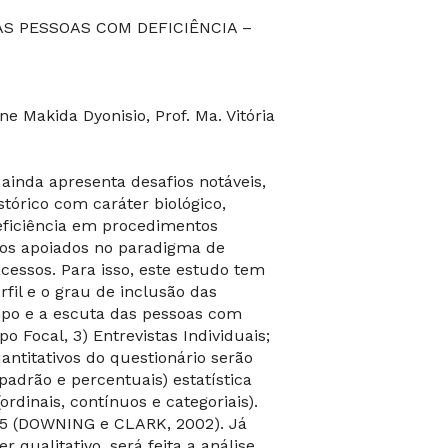
AS PESSOAS COM DEFICIÊNCIA –
ane Makida Dyonisio, Prof. Ma. Vitória
ainda apresenta desafios notáveis,
órico com caráter biológico,
eficiência em procedimentos
ivos apoiados no paradigma de
acessos. Para isso, este estudo tem
rfil e o grau de inclusão das
mpo e a escuta das pessoas com
po Focal, 3) Entrevistas Individuais;
antitativos do questionário serão
 padrão e percentuais) estatística
rdinais, contínuos e categoriais).
005 (DOWNING e CLARK, 2002). Já
 qualitativo, será feita a análise