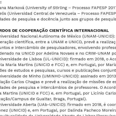
:
vana Marková (University of Stirling – Processo FAPESP 20
elis (Universidad Central de Venezuela – Processo FAPES
idades de pesquisa e docência junto aos grupos de pesquis
RDOS DE COOPERAÇÃO CIENTÍFICA INTERNACIONAL
niversidad Nacional Autónoma de México (UNAM-UNICID): i
eração científica, entre a UNAM e UNICD, prevê a realizaç
untos e intercâmbio de pesquisadores, envolvendo profes
denado na UNICD por Adelina Novaes e no CRIM-UNAM por
niversidade de Lisboa (UL-UNICID): firmado em 2018, o Aco
la Maria Martins (UNICID e FCC) e, em Portugal, por Maria
ões de estudos e pesquisas, cursos e publicações conjunt
niversidade de Minho (UMINHO-UNICID): assinado em 2013,
ação Carlos Chagas e prevê a realização de missões de es
idades de pesquisa e intercâmbios de professores. O Acord
a Martins (UNICID e FCC) e, em Portugal, por Licínio Carlo
ação/Campus de Gualtar, Braga, Portugal).
niversidade Aberta (UAb-UNICID): firmado em 2018, é coor
nez (UNICID) e, em Portugal, por Dalinda Pacheco Moreir
rculturalidade da Universidade Aberta de Lisboa/Pesquis