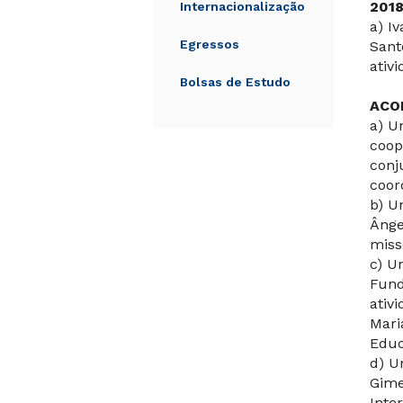
2018
Internacionalização
a) I
Egressos
Sant
ativ
Bolsas de Estudo
ACO
a) U
coop
conj
coor
b) U
Ânge
miss
c) U
Fund
ativ
Mari
Educ
d) U
Gime
Inte