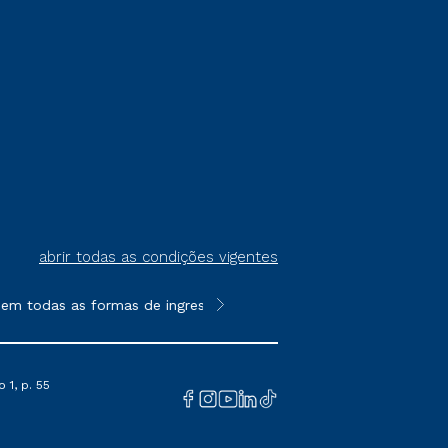
abrir todas as condições vigentes
 todas as formas de ingresso, exceto na prova on-line ou agend
**Semipresencial é um formato do E
 1, p. 55