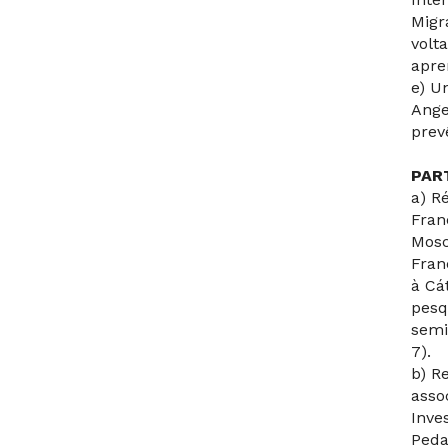
Migr
volt
apre
e) U
Ange
prev
PAR
a) R
Fran
Mosc
Fran
à Cá
pesq
semi
7).
b) R
asso
Inve
Peda