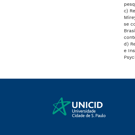
pesq
c) R
Mire
se c
Bras
cont
d) R
e In
Psyc