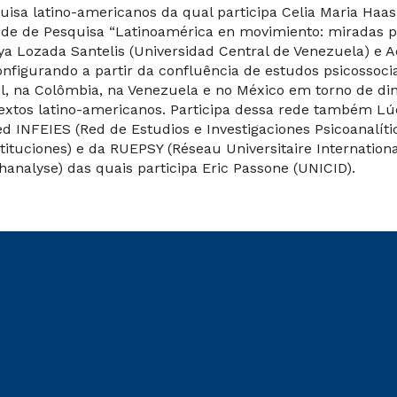
uisa latino-americanos da qual participa Celia Maria Haas
ede de Pesquisa “Latinoamérica en movimiento: miradas ps
ya Lozada Santelis (Universidad Central de Venezuela) e 
onfigurando a partir da confluência de estudos psicossocia
il, na Colômbia, na Venezuela e no México em torno de din
extos latino-americanos. Participa dessa rede também Lúc
ed INFEIES (Red de Estudios e Investigaciones Psicoanalític
stituciones) e da RUEPSY (Réseau Universitaire Internation
hanalyse) das quais participa Eric Passone (UNICID).