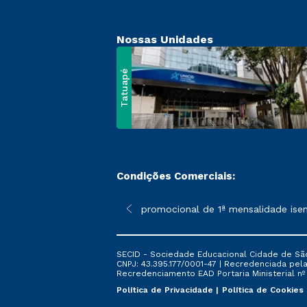
Nossas Unidades
Tatuapé
Condições Comerciais:
 poderão sofrer alterações nos períodos de rematrícula conform
*A condição promocional de 1ª mensalidade isenta 
SECID - Sociedade Educacional Cidade de São
CNPJ: 43.395.177/0001-47 | Recredenciada pela 
Recredenciamento EAD Portaria Ministerial nº 6
Política de Privacidade
Política de Cookies