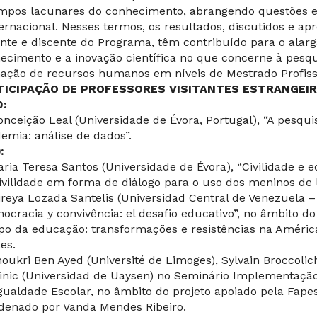
mpos lacunares do conhecimento, abrangendo questões em 
ternacional. Nesses termos, os resultados, discutidos e ap
nte e discente do Programa, têm contribuído para o alarg
ecimento e a inovação científica no que concerne à pesq
ação de recursos humanos em níveis de Mestrado Profiss
TICIPAÇÃO DE PROFESSORES VISITANTES ESTRANGEIR
0:
onceição Leal (Universidade de Évora, Portugal), “A pesqu
emia: análise de dados”.
:
aria Teresa Santos (Universidade de Évora), “Civilidade 
ivilidade em forma de diálogo para o uso dos meninos de l
ireya Lozada Santelis (Universidad Central de Venezuela 
ocracia y convivência: el desafio educativo”, no âmbito do
o da educação: transformações e resistências na América
es.
houkri Ben Ayed (Université de Limoges), Sylvain Broccolichi
inic (Universidad de Uaysen) no Seminário Implementação 
gualdade Escolar, no âmbito do projeto apoiado pela Fape
denado por Vanda Mendes Ribeiro.