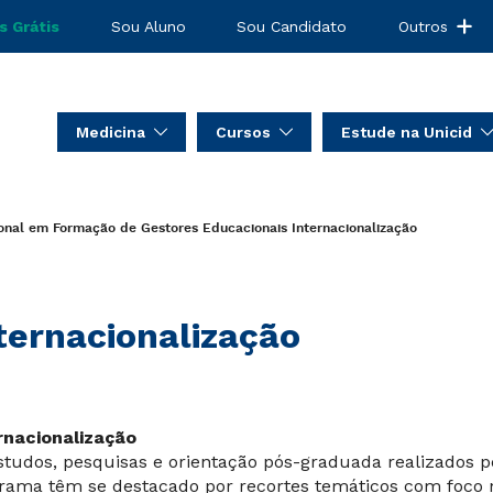
s Grátis
Sou Aluno
Sou Candidato
Outros
Medicina
Cursos
Estude na Unicid
ional em Formação de Gestores Educacionais
Internacionalização
ternacionalização
rnacionalização
studos, pesquisas e orientação pós-graduada realizados p
rama têm se destacado por recortes temáticos com foco 