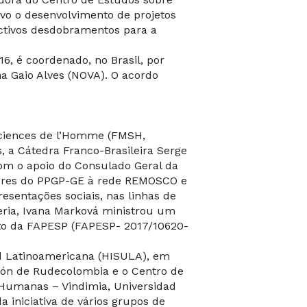
ivo o desenvolvimento de projetos
ctivos desdobramentos para a
6, é coordenado, no Brasil, por
a Gaio Alves (NOVA). O acordo
Sciences de l’Homme (FMSH,
, a Cátedra Franco-Brasileira Serge
com o apoio do Consulado Geral da
dores do PPGP-GE à rede REMOSCO e
esentações sociais, nas linhas de
ria, Ivana Marková ministrou um
to da FAPESP (FAPESP- 2017/10620-
dad Latinoamericana (HISULA), em
ión de Rudecolombia e o Centro de
y Humanas – Vindimia, Universidad
a iniciativa de vários grupos de