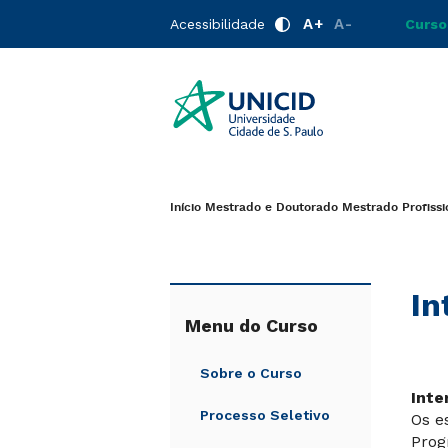
A+
A-
Acessibilidade
Curso
Início
Mestrado e Doutorado
Mestrado Profiss
In
Menu do Curso
Sobre o Curso
Inte
Processo Seletivo
Os e
Prog