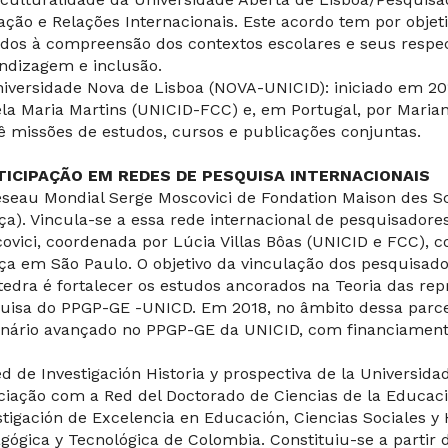
ação e Relações Internacionais. Este acordo tem por objet
ados à compreensão dos contextos escolares e seus respe
ndizagem e inclusão.
niversidade Nova de Lisboa (NOVA-UNICID): iniciado em 201
la Maria Martins (UNICID-FCC) e, em Portugal, por Marian
ê missões de estudos, cursos e publicações conjuntas.
TICIPAÇÃO EM REDES DE PESQUISA INTERNACIONAIS
éseau Mondial Serge Moscovici de Fondation Maison des 
ça). Vincula-se a essa rede internacional de pesquisadores
ovici, coordenada por Lúcia Villas Bôas (UNICID e FCC), 
ça em São Paulo. O objetivo da vinculação dos pesquisa
tedra é fortalecer os estudos ancorados na Teoria das repr
uisa do PPGP-GE -UNICD. Em 2018, no âmbito dessa parce
nário avançado no PPGP-GE da UNICID, com financiamen
ed de Investigación Historia y prospectiva de la Universi
ciação com a Red del Doctorado de Ciencias de la Educac
stigación de Excelencia en Educación, Ciencias Sociales 
gógica y Tecnológica de Colombia. Constituiu-se a partir d