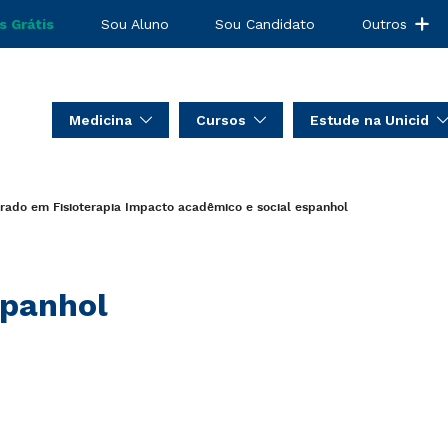
s Grátis
Sou Aluno
Sou Candidato
Outros
Medicina
Cursos
Estude na Unicid
rado em Fisioterapia
Impacto acadêmico e social
espanhol
panhol