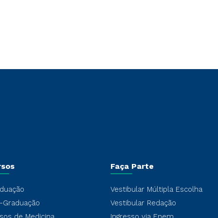
rsos
Faça Parte
duação
Vestibular Múltipla Escolha
-Graduação
Vestibular Redação
sos de Medicina
Ingresso via Enem