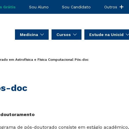
s Grátis
Sou Aluno
Sou Candidato
Outros
Medicina
Cursos
Estude na Unicid
ado em Astrofísica e Física Computacional
Pós-doc
ós-doc
-doutoramento
ograma de pós-doutorado consiste em estágio acadêmico, 