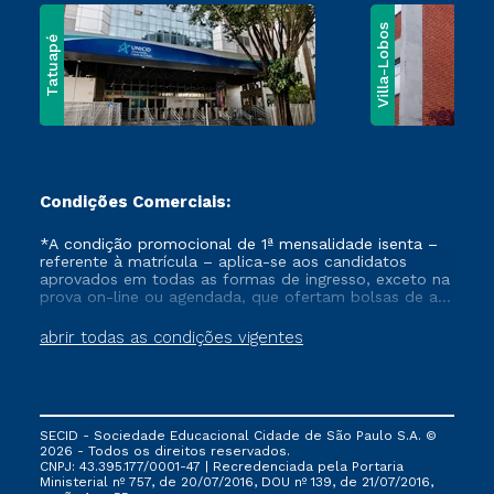
Villa-Lobos
Tatuapé
Condições Comerciais:
*A condição promocional de 1ª mensalidade isenta –
referente à matrícula – aplica-se aos candidatos
aprovados em todas as formas de ingresso, exceto na
prova on-line ou agendada, que ofertam bolsas de até
50% de desconto, ambos ingressantes no semestre
vigente, que ainda não tenham efetivado e/ou não
abrir todas as condições vigentes
tenham cancelado ou trancado sua matrícula em uma
das Instituições da Cruzeiro do Sul Educacional, no
período de um ano. Tais condições não se aplicam
aos cursos de Medicina, e também para matriculados
via FIES, Prouni e outros programas governamentais, e
SECID - Sociedade Educacional Cidade de São Paulo S.A. ©
não se acumula com nenhuma outra campanha
2026 - Todos os direitos reservados.
ofertada pela Instituição.
CNPJ: 43.395.177/0001-47 | Recredenciada pela Portaria
Ministerial nº 757, de 20/07/2016, DOU nº 139, de 21/07/2016,