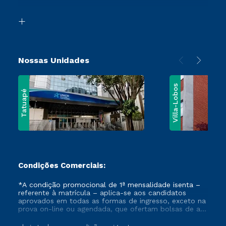
Acessibilidade
Vestibular Mérito
Biblioteca
Vestibular Solidário
Nossas Unidades
Villa-Lobos
Tatuapé
Condições Comerciais:
*A condição promocional de 1ª mensalidade isenta –
referente à matrícula – aplica-se aos candidatos
aprovados em todas as formas de ingresso, exceto na
prova on-line ou agendada, que ofertam bolsas de até
50% de desconto, ambos ingressantes no semestre
vigente, que ainda não tenham efetivado e/ou não