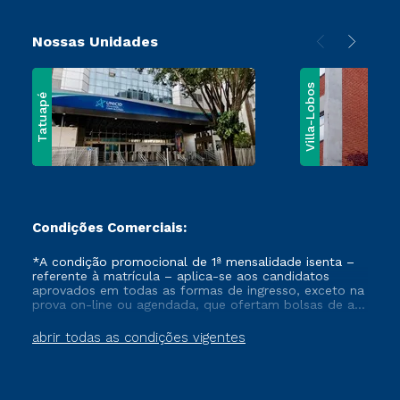
Nossas Unidades
Villa-Lobos
Tatuapé
Condições Comerciais:
*A condição promocional de 1ª mensalidade isenta –
referente à matrícula – aplica-se aos candidatos
aprovados em todas as formas de ingresso, exceto na
prova on-line ou agendada, que ofertam bolsas de até
50% de desconto, ambos ingressantes no semestre
vigente, que ainda não tenham efetivado e/ou não
abrir todas as condições vigentes
tenham cancelado ou trancado sua matrícula em uma
das Instituições da Cruzeiro do Sul Educacional, no
período de um ano. Tais condições não se aplicam
aos cursos de Medicina, e também para matriculados