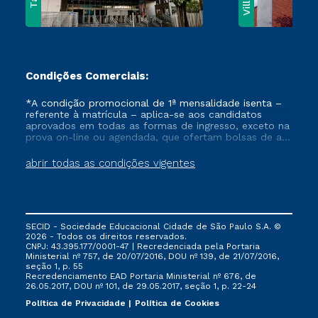
Condições Comerciais:
*A condição promocional de 1ª mensalidade isenta –
referente à matrícula – aplica-se aos candidatos
aprovados em todas as formas de ingresso, exceto na
prova on-line ou agendada, que ofertam bolsas de até
50% de desconto, ambos ingressantes no semestre
vigente, que ainda não tenham efetivado e/ou não
abrir todas as condições vigentes
tenham cancelado ou trancado sua matrícula em uma
das Instituições da Cruzeiro do Sul Educacional, no
período de um ano. Tais condições não se aplicam
aos cursos de Medicina, e também para matriculados
via FIES, Prouni e outros programas governamentais, e
SECID - Sociedade Educacional Cidade de São Paulo S.A. ©
não se acumula com nenhuma outra campanha
2026 - Todos os direitos reservados.
ofertada pela Instituição.
CNPJ: 43.395.177/0001-47 | Recredenciada pela Portaria
Ministerial nº 757, de 20/07/2016, DOU nº 139, de 21/07/2016,
seção 1, p. 55
Recredenciamento EAD Portaria Ministerial nº 676, de
26.05.2017, DOU nº 101, de 29.05.2017, seção 1, p. 22-24
Política de Privacidade
Política de Cookies