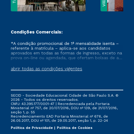
Condições Comerciais:
*A condição promocional de 1ª mensalidade isenta –
referente à matrícula – aplica-se aos candidatos
aprovados em todas as formas de ingresso, exceto na
prova on-line ou agendada, que ofertam bolsas de até
50% de desconto, ambos ingressantes no semestre
vigente, que ainda não tenham efetivado e/ou não
abrir todas as condições vigentes
tenham cancelado ou trancado sua matrícula em uma
das Instituições da Cruzeiro do Sul Educacional, no
período de um ano. Tais condições não se aplicam
aos cursos de Medicina, e também para matriculados
via FIES, Prouni e outros programas governamentais, e
SECID - Sociedade Educacional Cidade de São Paulo S.A. ©
não se acumula com nenhuma outra campanha
2026 - Todos os direitos reservados.
ofertada pela Instituição.
CNPJ: 43.395.177/0001-47 | Recredenciada pela Portaria
Ministerial nº 757, de 20/07/2016, DOU nº 139, de 21/07/2016,
seção 1, p. 55
Recredenciamento EAD Portaria Ministerial nº 676, de
26.05.2017, DOU nº 101, de 29.05.2017, seção 1, p. 22-24
Política de Privacidade
Política de Cookies