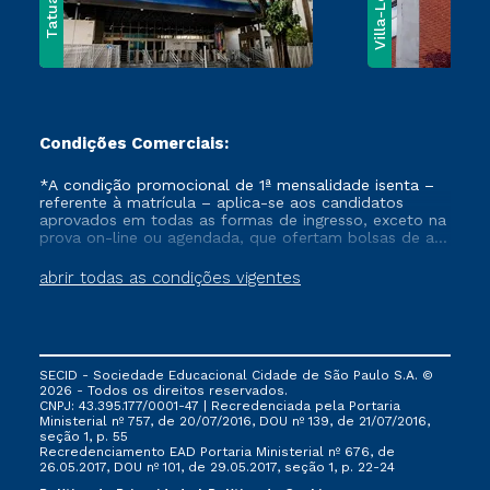
Villa-Lobos
Tatuapé
Condições Comerciais:
*A condição promocional de 1ª mensalidade isenta –
referente à matrícula – aplica-se aos candidatos
aprovados em todas as formas de ingresso, exceto na
prova on-line ou agendada, que ofertam bolsas de até
50% de desconto, ambos ingressantes no semestre
vigente, que ainda não tenham efetivado e/ou não
abrir todas as condições vigentes
tenham cancelado ou trancado sua matrícula em uma
das Instituições da Cruzeiro do Sul Educacional, no
período de um ano. Tais condições não se aplicam
aos cursos de Medicina, e também para matriculados
via FIES, Prouni e outros programas governamentais, e
SECID - Sociedade Educacional Cidade de São Paulo S.A. ©
não se acumula com nenhuma outra campanha
2026 - Todos os direitos reservados.
ofertada pela Instituição.
CNPJ: 43.395.177/0001-47 | Recredenciada pela Portaria
Ministerial nº 757, de 20/07/2016, DOU nº 139, de 21/07/2016,
seção 1, p. 55
Recredenciamento EAD Portaria Ministerial nº 676, de
26.05.2017, DOU nº 101, de 29.05.2017, seção 1, p. 22-24