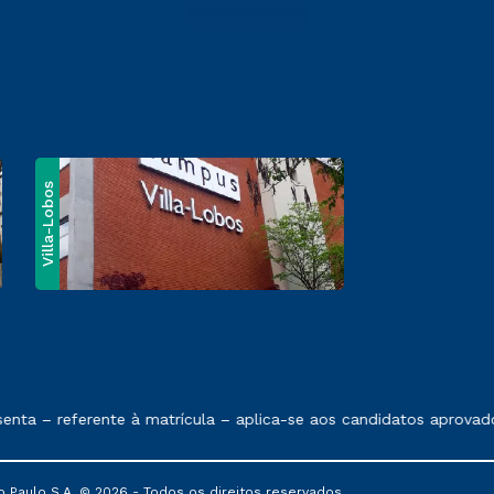
Villa-Lobos
e exposto no contrato de prestação de serviços
ta – referente à matrícula – aplica-se aos candidatos aprovado
 Paulo S.A. © 2026 - Todos os direitos reservados.