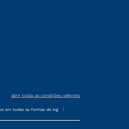
abrir todas as condições vigentes
s em todas as formas de ingresso, exceto na prova on-line ou ag
**Semipresencial é um formato do E