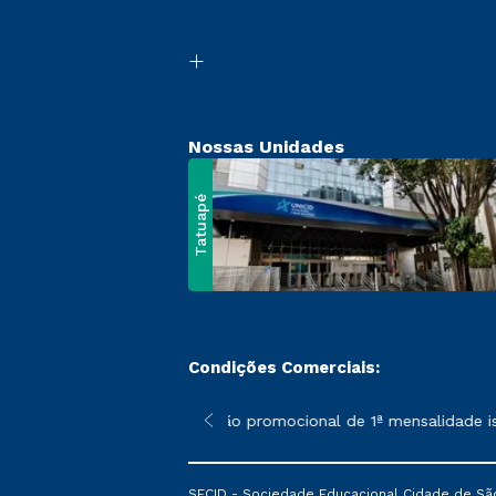
Nossas Unidades
Tatuapé
Condições Comerciais:
 poderão sofrer alterações nos períodos de rematrícula conform
*A condição promocional de 1ª mensalidade isen
SECID - Sociedade Educacional Cidade de São