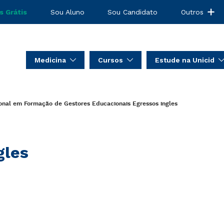
s Grátis
Sou Aluno
Sou Candidato
Outros
Medicina
Cursos
Estude na Unicid
ional em Formação de Gestores Educacionais
Egressos
ingles
gles