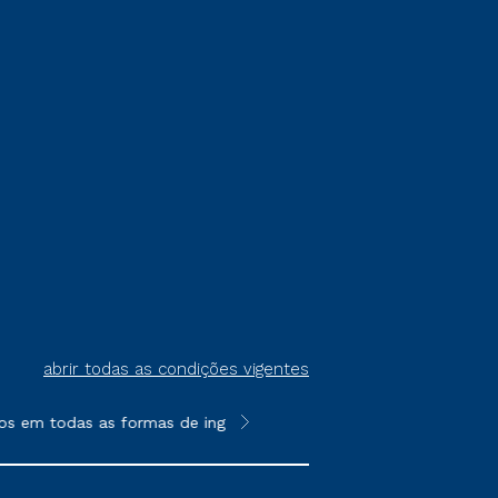
abrir todas as condições vigentes
s em todas as formas de ingresso, exceto na prova on-line ou ag
**Semipresencial é um formato do E