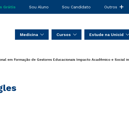
s Grátis
Sou Aluno
Sou Candidato
Outros
Medicina
Cursos
Estude na Unicid
ional em Formação de Gestores Educacionais
Impacto Acadêmico e Social
i
gles