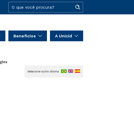
Benefícios
A Unicid
ngles
Selecione outro idioma