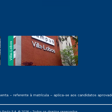
Villa-Lobos
e exposto no contrato de prestação de serviços
ta – referente à matrícula – aplica-se aos candidatos aprovado
 Paulo S.A. © 2026 - Todos os direitos reservados.