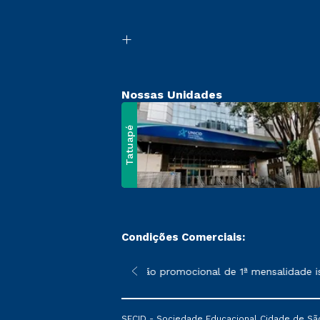
Nossas Unidades
Tatuapé
Condições Comerciais:
 poderão sofrer alterações nos períodos de rematrícula conform
*A condição promocional de 1ª mensalidade isen
SECID - Sociedade Educacional Cidade de São