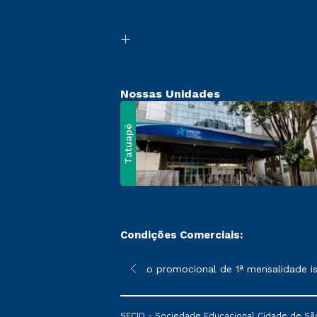
Nossas Unidades
Tatuapé
Condições Comerciais:
 poderão sofrer alterações nos períodos de rematrícula conform
*A condição promocional de 1ª mensalidade isen
SECID - Sociedade Educacional Cidade de São