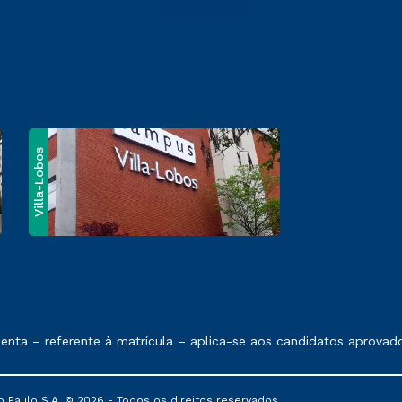
Villa-Lobos
e exposto no contrato de prestação de serviços
ta – referente à matrícula – aplica-se aos candidatos aprovados
 Paulo S.A. © 2026 - Todos os direitos reservados.