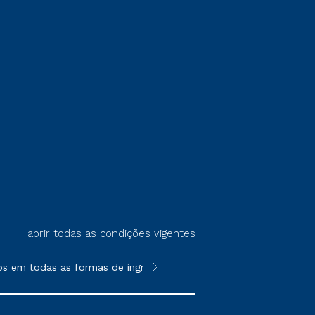
abrir todas as condições vigentes
 em todas as formas de ingresso, exceto na prova on-line ou ag
**Semipresencial é um formato do E