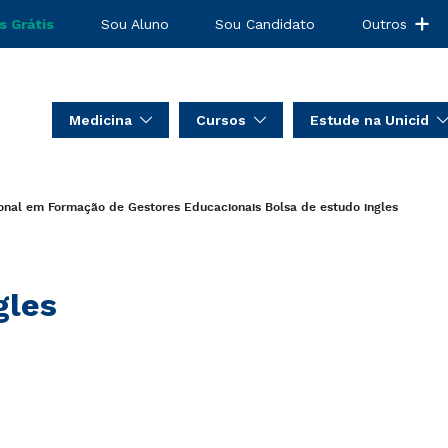
s Grátis
Sou Aluno
Sou Candidato
Outros
Medicina
Cursos
Estude na Unicid
ional em Formação de Gestores Educacionais
Bolsa de estudo
ingles
gles