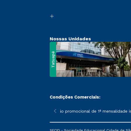
Nossas Unidades
Tatuapé
Condições Comerciais:
 poderão sofrer alterações nos períodos de rematrícula conform
*A condição promocional de 1ª mensalidade isen
SECID - Sociedade Educacional Cidade de São