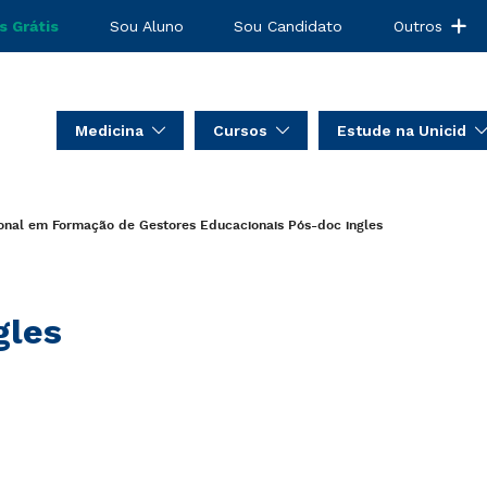
s Grátis
Sou Aluno
Sou Candidato
Outros
Medicina
Cursos
Estude na Unicid
ional em Formação de Gestores Educacionais
Pós-doc
ingles
gles