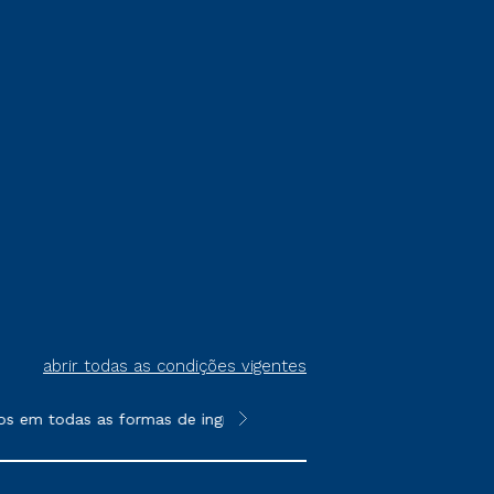
abrir todas as condições vigentes
s em todas as formas de ingresso, exceto na prova on-line ou ag
**Semipresencial é um formato do E