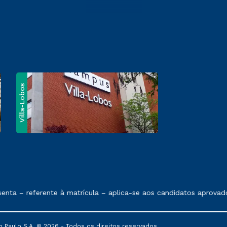
Villa-Lobos
e exposto no contrato de prestação de serviços
ta – referente à matrícula – aplica-se aos candidatos aprovado
 Paulo S.A. © 2026 - Todos os direitos reservados.